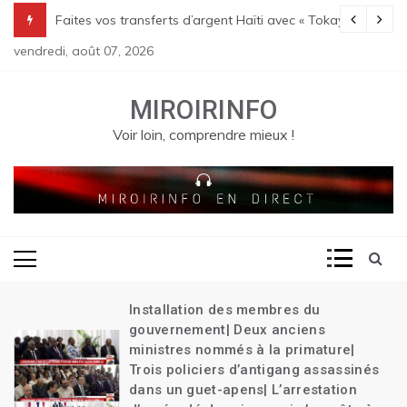
Skip
Transition| Le bilan des massacres de Pont Sondé s’alourdit| La poli
Faites vos transferts d’argent Haïti avec « Tokay »
to
vendredi, août 07, 2026
content
MIROIRINFO
Voir loin, comprendre mieux !
Installation des membres du
gouvernement| Deux anciens
ministres nommés à la primature|
Trois policiers d’antigang assassinés
dans un guet-apens| L’arrestation