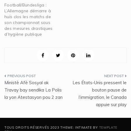
Football/Bundesliga :
L’Allemagne démarre à
huis clos les matchs de
son championnat sous
des mesures drastiques
d’hygiène publique
Navigation
Ministè Afè Sosyal ak
Les États-Unis pressent le
de
Travay bay sendika La Polis
bouton pause de
la yon Atestasyon pou 2 zan
l’immigration, le Canada
l’article
appuie sur play
TOUS DROITS RÉSERVÉS 2023 THEME: INTIMATE BY
TEMPLATE