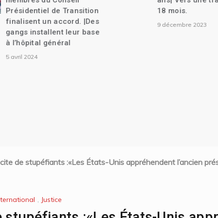
membres du Conseil
ans| Vers une tra
Présidentiel de Transition
18 mois.
finalisent un accord. |Des
9 décembre 2023
gangs installent leur base
à l’hôpital général
5 avril 2024
llicite de stupéfiants :«Les États-Unis appréhendent l’ancien pr
nternational
,
Justice
 de stupéfiants :«Les États-Unis ap