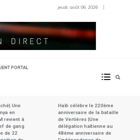
s moins de 80 diplomates rappelés | Haïti décrète l’État d’urg
jeudi, août 06, 2026
LIENT PORTAL
âché| Une
Haïti célèbre le 220ème
nya en
anniversaire de la bataille
M revient à
de Vertières |Une
ef de gang
délégation haïtienne au
le de 22
48ème anniversaire de