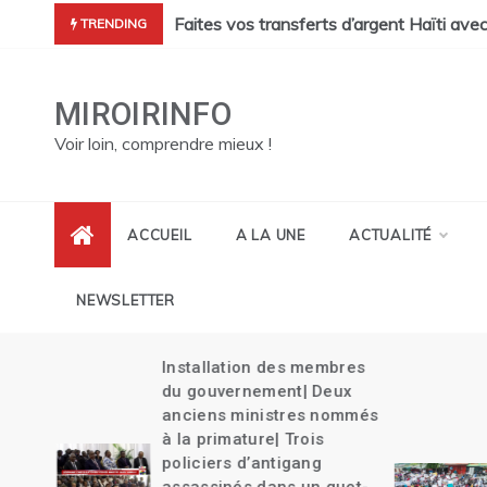
Skip
cres de Pont Sondé s’alourdit| La police s’attaque aux gangs de 
Faites vos transferts d’argent Haïti ave
TRENDING
to
content
MIROIRINFO
Voir loin, comprendre mieux !
ACCUEIL
A LA UNE
ACTUALITÉ
NEWSLETTER
Installation des membres
its
du gouvernement| Deux
es
anciens ministres nommés
à la primature| Trois
policiers d’antigang