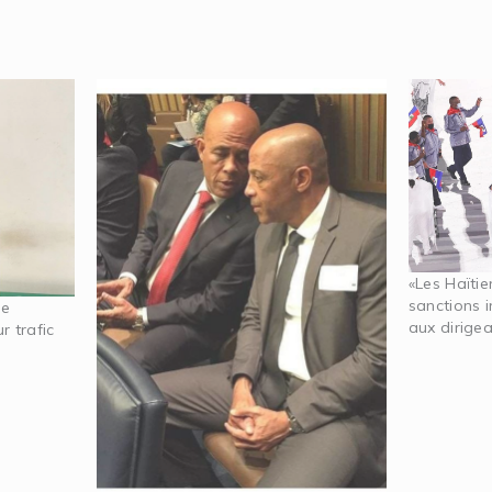
«Les Haïti
sanctions 
se
aux dirigea
r trafic