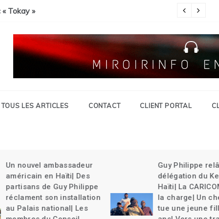
Savien et gran grif| Expulsion massives des haïtiens.
c « Tokay »
Pa
TOUS LES ARTICLES
CONTACT
CLIENT PORTAL
C
Un nouvel ambassadeur
Guy Philippe rel
américain en Haïti| Des
délégation du Ke
partisans de Guy Philippe
Haïti| La CARICO
réclament son installation
la charge| Un ch
au Palais national| Les
tue une jeune fil