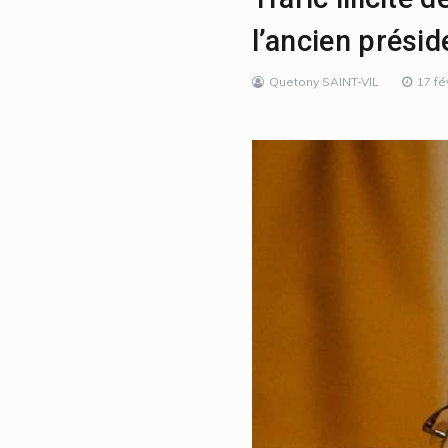
l’ancien prési
Quetony SAINT-VIL
17 fé