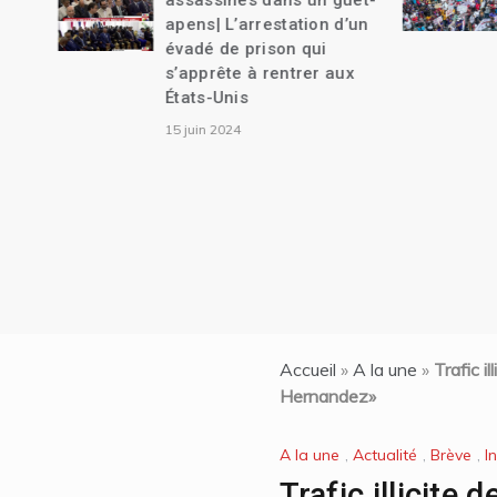
assassinés dans un guet-
apens| L’arrestation d’un
évadé de prison qui
s’apprête à rentrer aux
États-Unis
15 juin 2024
Accueil
»
A la une
»
Trafic i
Hernandez»
A la une
,
Actualité
,
Brève
,
I
Trafic illicite