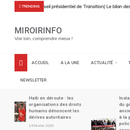
Skip
cres de Pont Sondé s’alourdit| La police s’attaque aux gangs de
Faites vos transferts d’argent Haïti ave
TRENDING
to
content
MIROIRINFO
Voir loin, comprendre mieux !
ACCUEIL
A LA UNE
ACTUALITÉ
NEWSLETTER
Installation des membres
its
du gouvernement| Deux
es
anciens ministres nommés
à la primature| Trois
policiers d’antigang