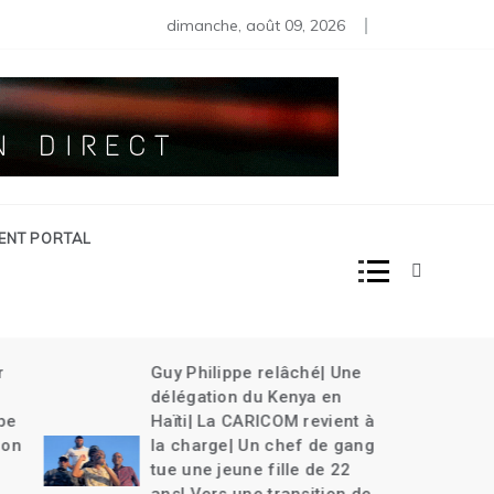
s moins de 80 diplomates rappelés | Haïti décrète l’État d’urg
dimanche, août 09, 2026
IENT PORTAL
âché| Une
Haïti célèbre le 220ème
nya en
anniversaire de la bataille
M revient à
de Vertières |Une
ef de gang
délégation haïtienne au
le de 22
48ème anniversaire de