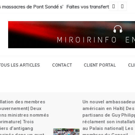
 Savien et gran grif| Expulsion massives des haïtiens.
c « Tokay »
Pa
TOUS LES ARTICLES
CONTACT
CLIENT PORTAL
CL
Un nouvel ambassadeur
Guy Philippe rel
américain en Haïti| Des
délégation du Ke
partisans de Guy Philippe
Haïti| La CARICO
réclament son installation
la charge| Un ch
au Palais national| Les
tue une jeune fil