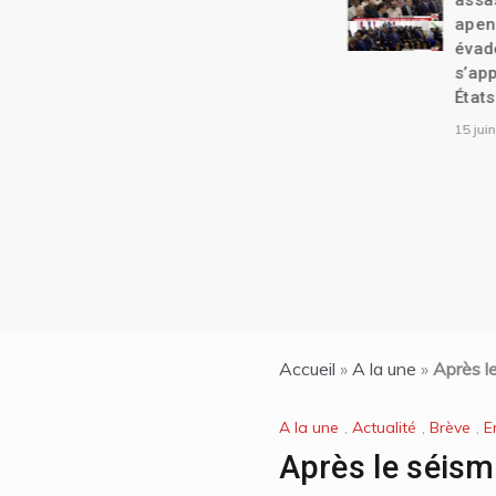
assassinés dans un guet-
apens| L’arrestation d’un
évadé de prison qui
s’apprête à rentrer aux
États-Unis
15 juin 2024
Accueil
»
A la une
»
Après le
A la une
,
Actualité
,
Brève
,
E
Après le séism