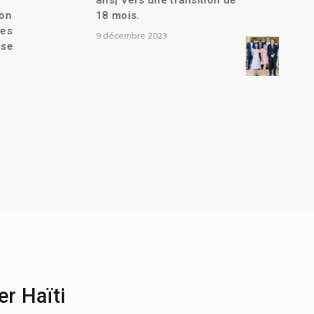
nsition de
l’indépendance de
Suriname| Joseph Lambert
et plusieurs autres anciens
parlementaires convoqués
au cabinet d’instruction| La
Caricom propose un
conseil de transition de 7
membres| Liens
commerciaux entre Haïti et
le Mexique établis| Un chef
de gang extradé vers les
États-Unis.
25 novembre 2023
er Haïti