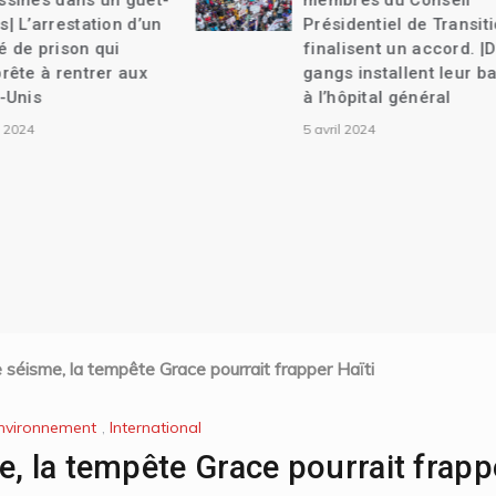
membres du Conseil
ans| Vers une tra
Présidentiel de Transition
18 mois.
finalisent un accord. |Des
9 décembre 2023
gangs installent leur base
à l’hôpital général
5 avril 2024
 séisme, la tempête Grace pourrait frapper Haïti
nvironnement
,
International
e, la tempête Grace pourrait frapp