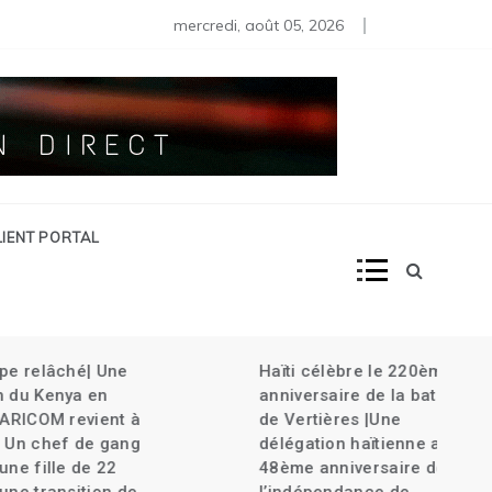
s moins de 80 diplomates rappelés | Haïti décrète l’État d’urg
mercredi, août 05, 2026
LIENT PORTAL
âché| Une
Haïti célèbre le 220ème
nya en
anniversaire de la bataille
M revient à
de Vertières |Une
ef de gang
délégation haïtienne au
le de 22
48ème anniversaire de