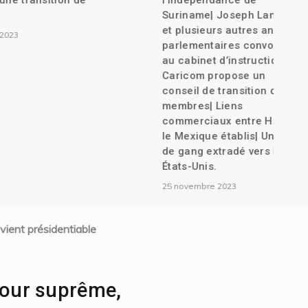
nsition de
l’indépendance de
Suriname| Joseph Lambert
et plusieurs autres anciens
parlementaires convoqués
au cabinet d’instruction| La
Caricom propose un
conseil de transition de 7
membres| Liens
commerciaux entre Haïti et
le Mexique établis| Un chef
de gang extradé vers les
États-Unis.
25 novembre 2023
vient présidentiable
Cour suprême,