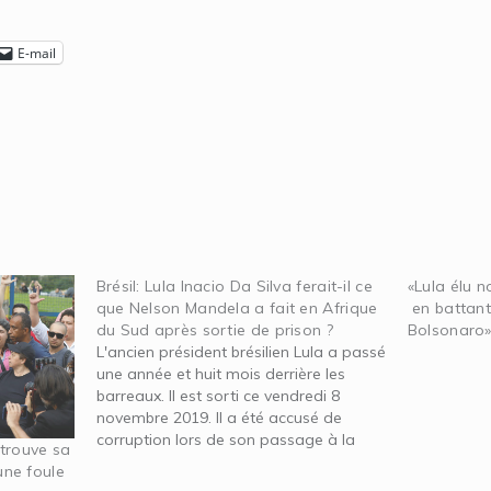
E-mail
Brésil: Lula Inacio Da Silva ferait-il ce
«Lula élu n
que Nelson Mandela a fait en Afrique
en battant 
du Sud après sortie de prison ?
Bolsonaro
L'ancien président brésilien Lula a passé
une année et huit mois derrière les
barreaux. Il est sorti ce vendredi 8
novembre 2019. Il a été accusé de
corruption lors de son passage à la
etrouve sa
tête du plus grand pays de l'Amérique
une foule
Latine, le Brésil. Par Quetony SAINT-