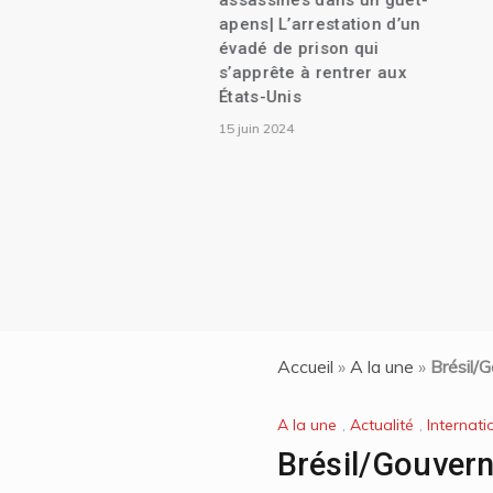
assassinés dans un guet-
apens| L’arrestation d’un
évadé de prison qui
s’apprête à rentrer aux
États-Unis
15 juin 2024
Accueil
»
A la une
»
Brésil/G
A la une
,
Actualité
,
Internati
Brésil/Gouvern