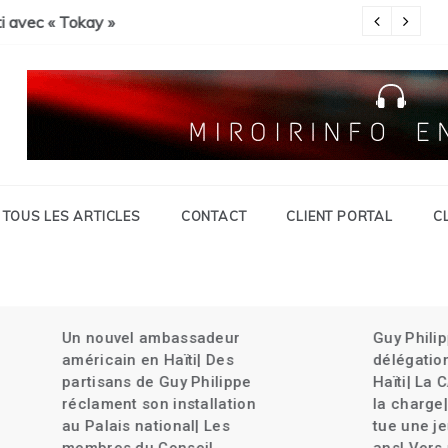
Savien et gran grif| Expulsion massives des haïtiens.
c « Tokay »
Pa
TOUS LES ARTICLES
CONTACT
CLIENT PORTAL
C
Un nouvel ambassadeur
Guy Philippe rel
américain en Haïti| Des
délégation du Ke
partisans de Guy Philippe
Haïti| La CARICO
réclament son installation
la charge| Un ch
au Palais national| Les
tue une jeune fil