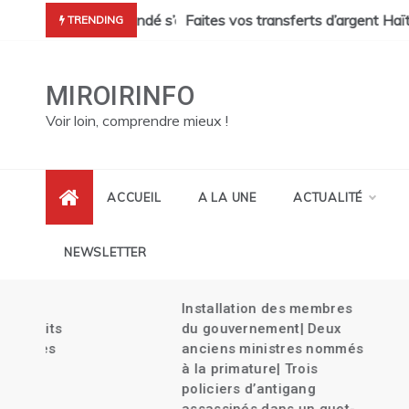
Skip
cres de Pont Sondé s’alourdit| La police s’attaque aux gangs de 
Faites vos transferts d’argent Haïti ave
TRENDING
to
content
MIROIRINFO
Voir loin, comprendre mieux !
ACCUEIL
A LA UNE
ACTUALITÉ
NEWSLETTER
Installation des membres
its
du gouvernement| Deux
es
anciens ministres nommés
à la primature| Trois
policiers d’antigang