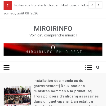
Skip
Transition| Le bilan des massacres de Pont Sondé s’alourdit| La poli
Faites vos transferts d’argent Haïti avec « Tokay »
to
samedi, août 08, 2026
content
MIROIRINFO
Voir loin, comprendre mieux !
Installation des membres du
gouvernement| Deux anciens
ministres nommés à la primature|
Trois policiers d’antigang assassinés
dans un guet-apens| L’arrestation