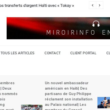
Savien et gran grif| Expulsion massives des haïtiens.
c « Tokay »
Pa
TOUS LES ARTICLES
CONTACT
CLIENT PORTAL
C
Un nouvel ambassadeur
Guy Philippe rel
américain en Haïti| Des
délégation du Ke
partisans de Guy Philippe
Haïti| La CARICO
réclament son installation
la charge| Un ch
au Palais national| Les
tue une jeune fil