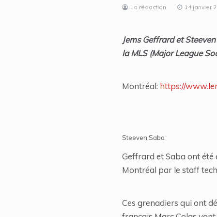
La rédaction
14 janvier 
Jems Geffrard et Steeven 
la MLS (Major League Socc
Montréal:
https://www.lem
Steeven Saba
Geffrard et Saba ont été 
Montréal par le staff tec
Ces grenadiers qui ont déf
français Marc Colas vont