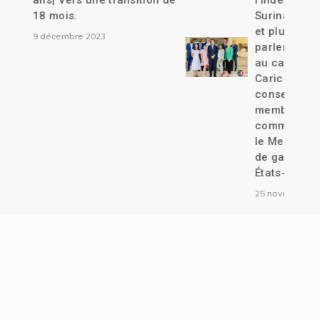
nsition de
l’indépendance de
Suriname| Joseph Lambert
et plusieurs autres anciens
parlementaires convoqués
au cabinet d’instruction| La
Caricom propose un
conseil de transition de 7
membres| Liens
commerciaux entre Haïti et
le Mexique établis| Un chef
de gang extradé vers les
États-Unis.
25 novembre 2023