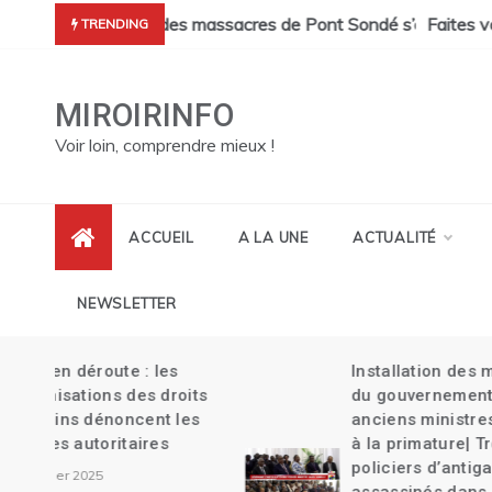
Skip
cres de Pont Sondé s’alourdit| La police s’attaque aux gangs de 
Faites vos transferts d’argent Haïti ave
TRENDING
to
content
MIROIRINFO
Voir loin, comprendre mieux !
ACCUEIL
A LA UNE
ACTUALITÉ
NEWSLETTER
Installation des membres
its
du gouvernement| Deux
es
anciens ministres nommés
à la primature| Trois
policiers d’antigang