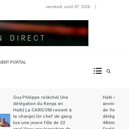
s moins de 80 diplomates rappelés | Haïti décrète l’État d’urg
vendredi, août 07, 2026
LIENT PORTAL
âché| Une
Haïti célèbre le 220ème
nya en
anniversaire de la bataille
M revient à
de Vertières |Une
ef de gang
délégation haïtienne au
le de 22
48ème anniversaire de