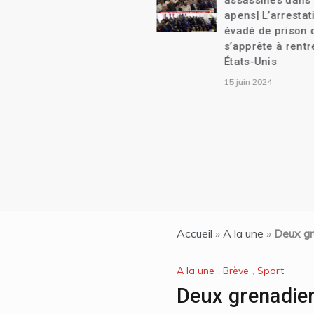
assassinés dans un guet-
apens| L’arrestation d’un
évadé de prison qui
s’apprête à rentrer aux
États-Unis
15 juin 2024
Accueil
»
A la une
»
Deux gr
A la une
,
Brève
,
Sport
Deux grenadier