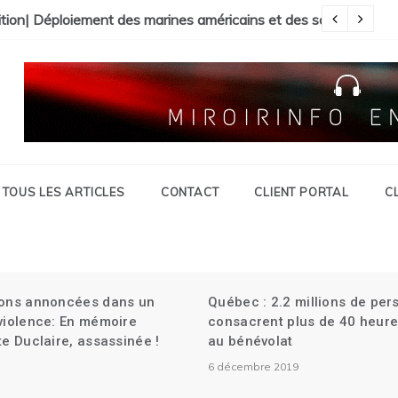
il Présidentiel| La Faculté de Médecine vandalisée.
ition| Déploiement des marines américains et des soldats canad
Ma
TOUS LES ARTICLES
CONTACT
CLIENT PORTAL
C
ions annoncées dans un
Québec : 2.2 millions de pe
 violence: En mémoire
consacrent plus de 40 heure
te Duclaire, assassinée !
au bénévolat
6 décembre 2019