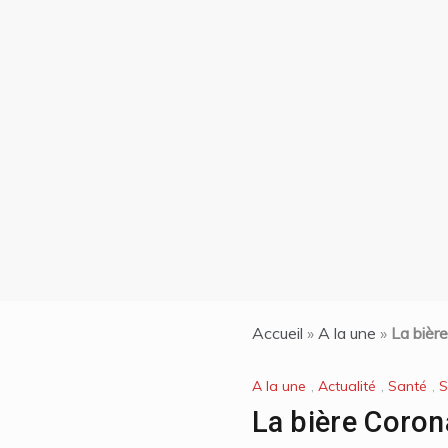
mbert
nciens
oqués
on| La
de 7
ti et
n chef
les
Accueil
»
A la une
»
La bière
A la une
,
Actualité
,
Santé
,
S
La bière Coron