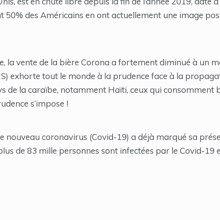
nis, est en chute libre depuis la fin de l’année 2019, date
nt 50% des Américains en ont actuellement une image posi
 la vente de la bière Corona a fortement diminué à un m
S) exhorte tout le monde à la prudence face à la propaga
ys de la caraïbe, notamment Haïti, ceux qui consomment 
rudence s’impose !
 le nouveau coronavirus (Covid-19) a déjà marqué sa prés
 plus de 83 mille personnes sont infectées par le Covid-19 