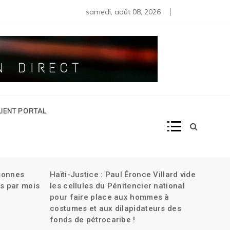
iens en Haïti| L’attaque contre la banque Centrale| Plus de 30
rtine renvoyée au Tribunal criminel dans l’assassinat de Joven
samedi, août 08, 2026
LIENT PORTAL
rsonnes
Haïti-Justice : Paul Éronce Villard vide
s par mois
les cellules du Pénitencier national
pour faire place aux hommes à
costumes et aux dilapidateurs des
fonds de pétrocaribe !