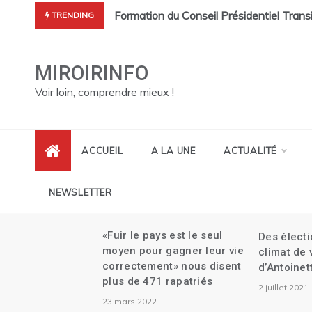
Skip
à désigner leur représentant au CEP.
et sa démission| Le Canada se réjouit de l’investiture du Conse
Formation du Conseil Présidentiel Trans
TRENDING
to
content
MIROIRINFO
Voir loin, comprendre mieux !
ACCUEIL
A LA UNE
ACTUALITÉ
NEWSLETTER
me
«Fuir le pays est le seul
Des élect
aille
moyen pour gagner leur vie
climat de
correctement» nous disent
d’Antoinet
au
plus de 471 rapatriés
2 juillet 2021
e
23 mars 2022