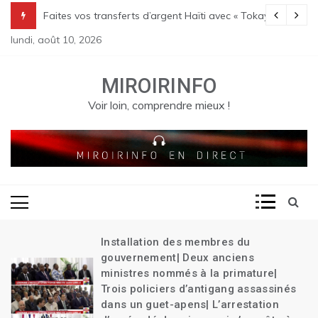
Skip
Transition| Le bilan des massacres de Pont Sondé s’alourdit| La poli
Faites vos transferts d’argent Haïti avec « Tokay »
to
lundi, août 10, 2026
content
MIROIRINFO
Voir loin, comprendre mieux !
Installation des membres du
gouvernement| Deux anciens
ministres nommés à la primature|
Trois policiers d’antigang assassinés
dans un guet-apens| L’arrestation