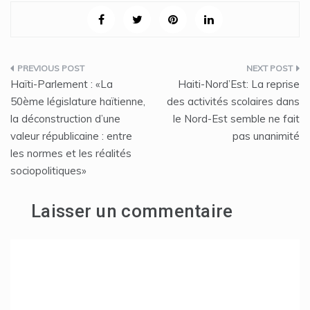
Navigation
Haïti-Parlement : «La
Haiti-Nord’Est: La reprise
de
50ème législature haïtienne,
des activités scolaires dans
la déconstruction d’une
le Nord-Est semble ne fait
l’article
valeur républicaine : entre
pas unanimité
les normes et les réalités
sociopolitiques»
Laisser un commentaire