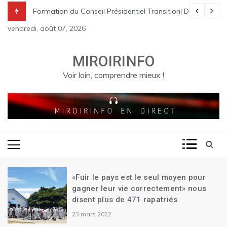
Skip
nes à St Raphael | Le premier Garry Conille rencontre les dirigeants
rme pénale en Haïti
de Transition| Ariel Henry remet sa démission| Le Canada se réjouit d
Formation du Conseil Présidentiel Transition| Déploiement
to
vendredi, août 07, 2026
content
MIROIRINFO
Voir loin, comprendre mieux !
«Fuir le pays est le seul moyen pour
gagner leur vie correctement» nous
disent plus de 471 rapatriés
23 mars 2022