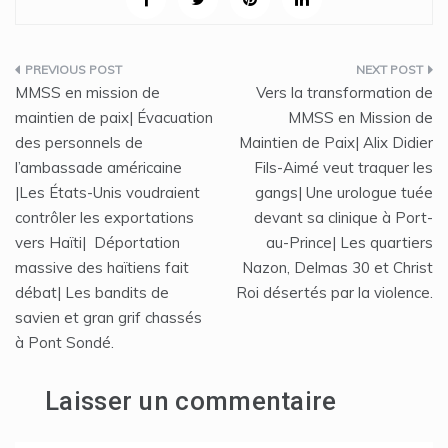
Navigation
MMSS en mission de
Vers la transformation de
de
maintien de paix| Évacuation
MMSS en Mission de
des personnels de
Maintien de Paix| Alix Didier
l’article
l’ambassade américaine
Fils-Aimé veut traquer les
|Les États-Unis voudraient
gangs| Une urologue tuée
contrôler les exportations
devant sa clinique à Port-
vers Haïti| Déportation
au-Prince| Les quartiers
massive des haïtiens fait
Nazon, Delmas 30 et Christ
débat| Les bandits de
Roi désertés par la violence.
savien et gran grif chassés
à Pont Sondé.
Laisser un commentaire