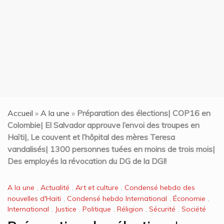
t
Accueil
»
A la une
»
Préparation des élections| COP16 en
Colombie| El Salvador approuve l’envoi des troupes en
Haïti|, Le couvent et l’hôpital des mères Teresa
vandalisés| 1300 personnes tuées en moins de trois mois|
Des employés la révocation du DG de la DGI!
A la une
,
Actualité
,
Art et culture
,
Condensé hebdo des
nouvelles d'Haiti
,
Condensé hebdo International
,
Économie
,
International
,
Justice
,
Politique
,
Réligion
,
Sécurité
,
Société