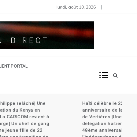
s moins de 80 diplomates rappelés | Haïti décrète l’État d’urg
lundi, août 10, 2026
LIENT PORTAL
âché| Une
Haïti célèbre le 220ème
nya en
anniversaire de la bataille
M revient à
de Vertières |Une
ef de gang
délégation haïtienne au
le de 22
48ème anniversaire de