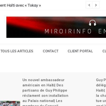
Savien et gran grif| Expulsion massives des haïtiens.
c « Tokay »
Pa
TOUS LES ARTICLES
CONTACT
CLIENT PORTAL
C
Un nouvel ambassadeur
Guy Philippe rel
américain en Haïti| Des
délégation du Ke
partisans de Guy Philippe
Haïti| La CARICO
réclament son installation
la charge| Un ch
au Palais national| Les
tue une jeune fil