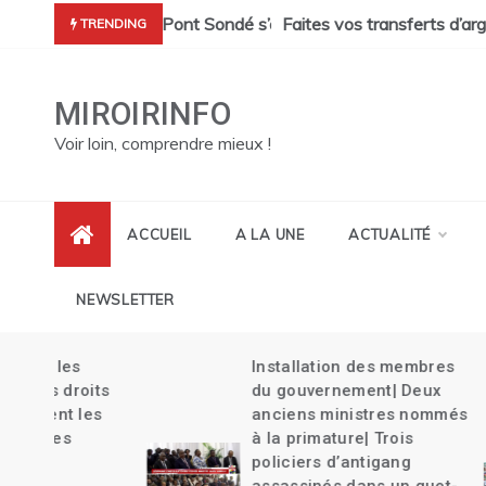
Skip
cres de Pont Sondé s’alourdit| La police s’attaque aux gangs de 
Faites vos transferts d’argent Haïti ave
TRENDING
to
content
MIROIRINFO
Voir loin, comprendre mieux !
ACCUEIL
A LA UNE
ACTUALITÉ
NEWSLETTER
Installation des membres
its
du gouvernement| Deux
es
anciens ministres nommés
à la primature| Trois
policiers d’antigang