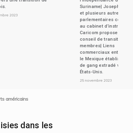
nsition de
l’indépendance de
Suriname| Joseph Lambert
et plusieurs autres anciens
parlementaires convoqués
au cabinet d’instruction| La
Caricom propose un
conseil de transition de 7
membres| Liens
commerciaux entre Haïti et
le Mexique établis| Un chef
de gang extradé vers les
États-Unis.
25 novembre 2023
ts américains
isies dans les