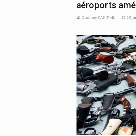
aéroports amé
Quetony SAINT-VIL
25 ja