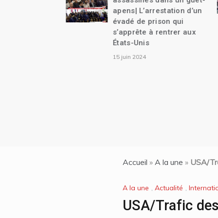
assassinés dans un guet-
apens| L’arrestation d’un
évadé de prison qui
s’apprête à rentrer aux
États-Unis
15 juin 2024
Accueil
»
A la une
»
USA/Tra
A la une
,
Actualité
,
Internati
USA/Trafic des