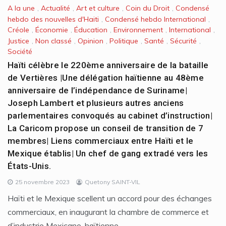
A la une
,
Actualité
,
Art et culture
,
Coin du Droit
,
Condensé
hebdo des nouvelles d'Haiti
,
Condensé hebdo International
,
Créole
,
Économie
,
Éducation
,
Environnement
,
International
,
Justice
,
Non classé
,
Opinion
,
Politique
,
Santé
,
Sécurité
,
Société
Haïti célèbre le 220ème anniversaire de la bataille
de Vertières |Une délégation haïtienne au 48ème
anniversaire de l’indépendance de Suriname|
Joseph Lambert et plusieurs autres anciens
parlementaires convoqués au cabinet d’instruction|
La Caricom propose un conseil de transition de 7
membres| Liens commerciaux entre Haïti et le
Mexique établis| Un chef de gang extradé vers les
États-Unis.
25 novembre 2023
Quetony SAINT-VIL
Haïti et le Mexique scellent un accord pour des échanges
commerciaux, en inaugurant la chambre de commerce et
d’industrie Mexicano-haïtienne,