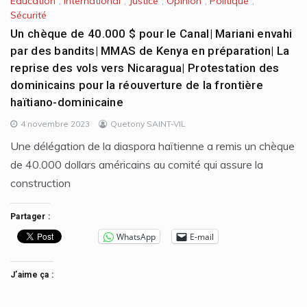
Éducation
,
International
,
Justice
,
Opinion
,
Politique
,
Sécurité
Un chèque de 40.000 $ pour le Canal| Mariani envahi
par des bandits| MMAS de Kenya en préparation| La
reprise des vols vers Nicaragua| Protestation des
dominicains pour la réouverture de la frontière
haïtiano-dominicaine
4 novembre 2023
Quetony SAINT-VIL
Une délégation de la diaspora haïtienne a remis un chèque
de 40.000 dollars américains au comité qui assure la
construction
Partager :
WhatsApp
E-mail
J’aime ça :