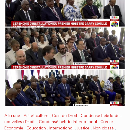
A la une
,
Art et culture
,
Coin du Droit
,
Condensé hebdo des
nouvelles d'Haiti
,
Condensé hebdo International
,
Créole
,
Économie
,
Éducation
,
International
,
Justice
,
Non classé
,