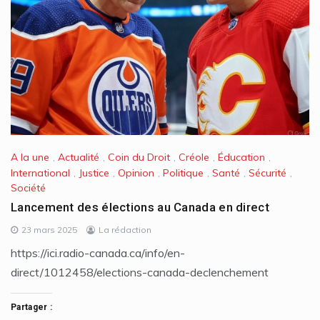
A la une
,
Actualité
,
Coin du Droit
,
Créole
,
Éducation
,
International
,
Justice
,
Opinion
,
Politique
,
Santé
,
Sécurité
,
Société
Lancement des élections au Canada en direct
23 mars 2025
La rédaction
https://ici.radio-canada.ca/info/en-
direct/1012458/elections-canada-declenchement
Partager :